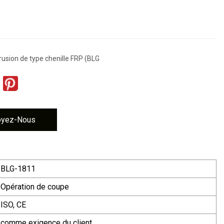
rusion de type chenille FRP (BLG
oyez-Nous
BLG-1811
Opération de coupe
ISO, CE
comme exigence du client