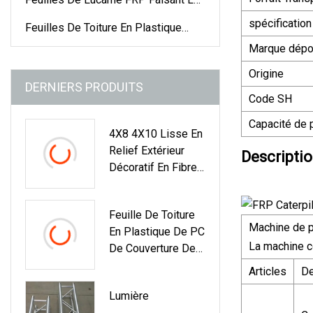
Machine
spécification
Feuilles De Toiture En Plastique
Colorées
Marque dép
Origine
DERNIERS PRODUITS
Code SH
Capacité de 
4X8 4X10 Lisse En
Relief Extérieur
Descriptio
Décoratif En Fibre
De Verre En Fibre
De Verre Feuille De
Feuille De Toiture
Plastique Renforcé
Machine de p
En Plastique De PC
De Fibres De Verre
La machine c
De Couverture De
GRP Roll Board
Pluie Colorée
FRP Panneau Mural
Articles
De
Transparente
Pour Le Corps Du
Lumière
Ondulée Résistante
Camion Remorque