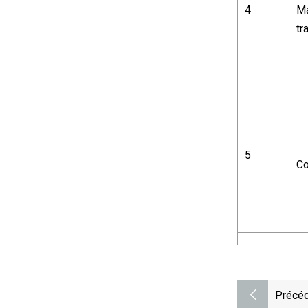
4
Ma
tr
5
Co
Précéd