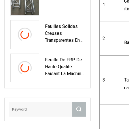
Aux UV Pour Le
Ca
1
Matériau De
it
Construction De
Hangar
Feuilles Solides
Creuses
2
Transparentes En
Ba
Polycarbonate,
Feuille De
Feuille De FRP De
Plastique/PC
Haute Qualité
Solide Pour Toiture
Faisant La Machine
10mm
3
Ta
Pour La Feuille De
Fibre De Verre De
ca
Toiture