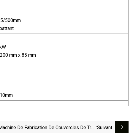
 215/500mm
battant
 kW
pe 200 mm x 85 mm
510mm
Machine De Fabrication De Couvercles De Trou
:suivant