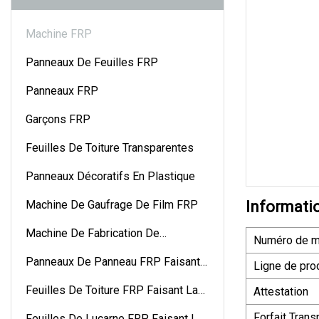
Machine FRP
Panneaux De Feuilles FRP
Panneaux FRP
Garçons FRP
Feuilles De Toiture Transparentes
Panneaux Décoratifs En Plastique
Machine De Gaufrage De Film FRP
Informati
Machine De Fabrication De
Numéro de m
Gouttières En FRP
Panneaux De Panneau FRP Faisant
Ligne de pro
La Machine
Feuilles De Toiture FRP Faisant La
Attestation
Machine
Forfait Trans
Feuilles De Lucarne FRP Faisant La