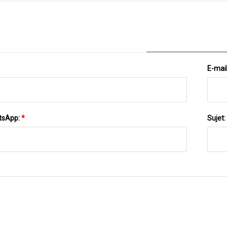
Fibre De Verre FRP De Résine De Vinyle D'unité
Centrale
E-mai
tsApp:
*
Sujet: