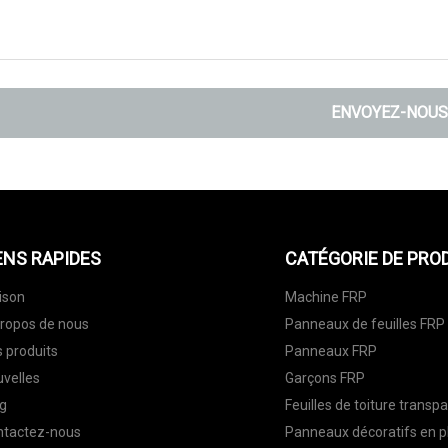
ENVOYEZ-NOUS
ENS RAPIDES
CATÉGORIE DE PRO
ison
Machine FRP
ropos de nous
Panneaux de feuilles FRP
 produits
Panneaux FRP
velles
Garçons FRP
g
Feuilles de toiture transp
ntactez-nous
Panneaux décoratifs en p