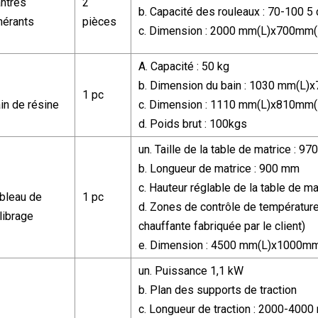
ntres
2
b. Capacité des rouleaux : 70-100 5
inérants
pièces
c. Dimension : 2000 mm(L)x700mm
A. Capacité : 50 kg
b. Dimension du bain : 1030 mm(L
1 pc
in de résine
c. Dimension : 1110 mm(L)x810mm
d. Poids brut : 100kgs
un. Taille de la table de matrice : 
b. Longueur de matrice : 900 mm
c. Hauteur réglable de la table de m
bleau de
1 pc
d. Zones de contrôle de température
librage
chauffante fabriquée par le client)
e. Dimension : 4500 mm(L)x1000m
un. Puissance 1,1 kW
b. Plan des supports de traction
c. Longueur de traction : 2000-400