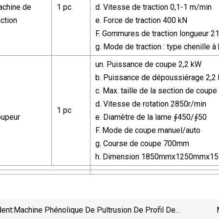
chine de
1 pc
d. Vitesse de traction 0,1-1 m/min
action
e. Force de traction 400 kN
F. Gommures de traction longueur
g. Mode de traction : type chenille à 
un. Puissance de coupe 2,2 kW
b. Puissance de dépoussiérage 2,2
c. Max. taille de la section de cou
d. Vitesse de rotation 2850r/min
1 pc
upeur
e. Diamètre de la lame ∮450/∮50
F. Mode de coupe manuel/auto
g. Course de coupe 700mm
h. Dimension 1850mmx1250mmx1
ent:
Machine Phénolique De Pultrusion De Profil De