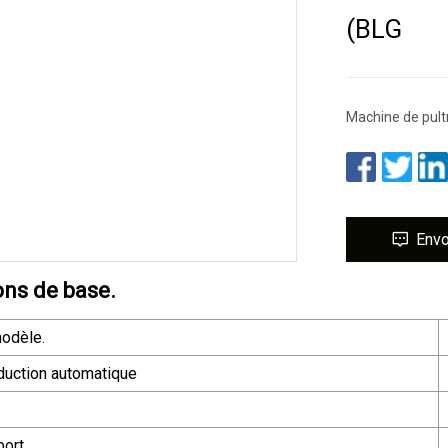
(BLG
Machine de pult
Env
ons de base.
odèle.
duction automatique
port