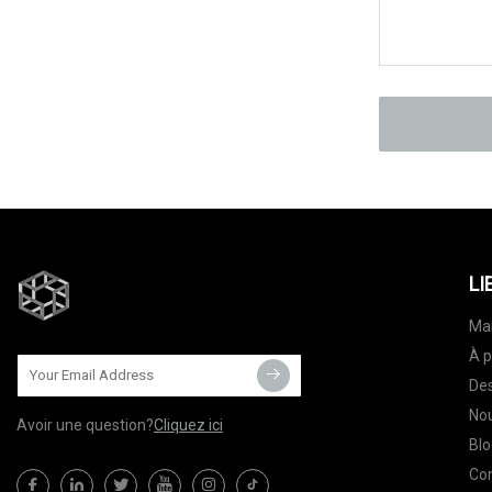
LI
Ma
À p
Des
Nou
Avoir une question?
Cliquez ici
Blo
Co