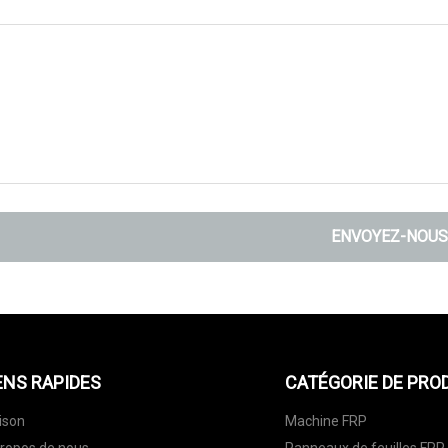
ENVOYEZ-NOUS
ENS RAPIDES
CATÉGORIE DE PRO
ison
Machine FRP
ropos de nous
Panneaux de feuilles FRP