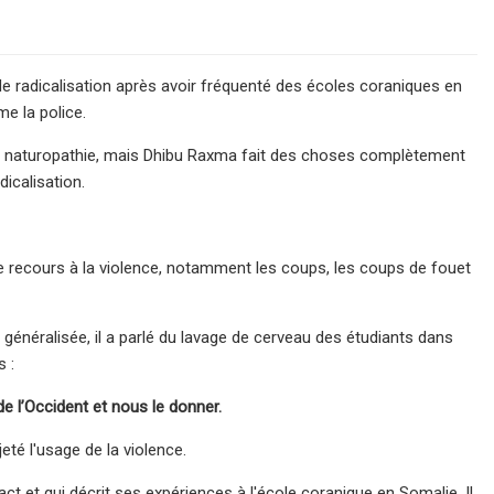
 de radicalisation après avoir fréquenté des écoles coraniques en
me la police.
e naturopathie, mais Dhibu Raxma fait des choses complètement
dicalisation.
 recours à la violence, notamment les coups, les coups de fouet
généralisée, il a parlé du lavage de cerveau des étudiants dans
s :
de l’Occident et nous le donner.
ejeté l'usage de la violence.
ct et qui décrit ses expériences à l'école coranique en Somalie. Il