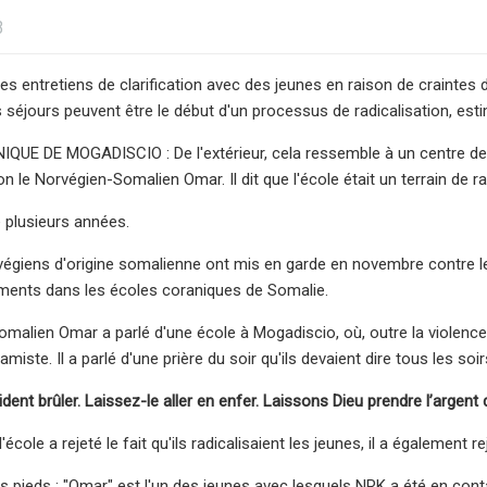
3
des entretiens de clarification avec des jeunes en raison de craintes
 séjours peuvent être le début d'un processus de radicalisation, esti
QUE DE MOGADISCIO : De l'extérieur, cela ressemble à un centre d
on le Norvégien-Somalien Omar. Il dit que l'école était un terrain de ra
e plusieurs années.
égiens d'origine somalienne ont mis en garde en novembre contre le
ments dans les écoles coraniques de Somalie.
malien Omar a parlé d'une école à Mogadiscio, où, outre la violence 
amiste. Il a parlé d'une prière du soir qu'ils devaient dire tous les soir
dent brûler. Laissez-le aller en enfer. Laissons Dieu prendre l’argent 
'école a rejeté le fait qu'ils radicalisaient les jeunes, il a également r
s pieds : "Omar" est l'un des jeunes avec lesquels NRK a été en conta