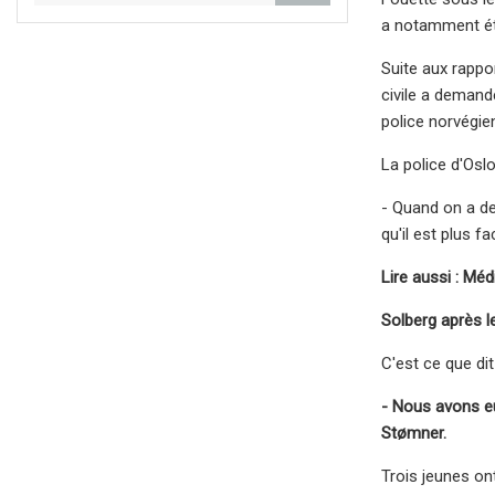
a notamment été
Suite aux rappo
civile a demand
police norvégien
La police d'Osl
- Quand on a de
qu'il est plus 
Lire aussi : Mé
Solberg après le
C'est ce que dit
- Nous avons eu 
Stømner.
Trois jeunes ont