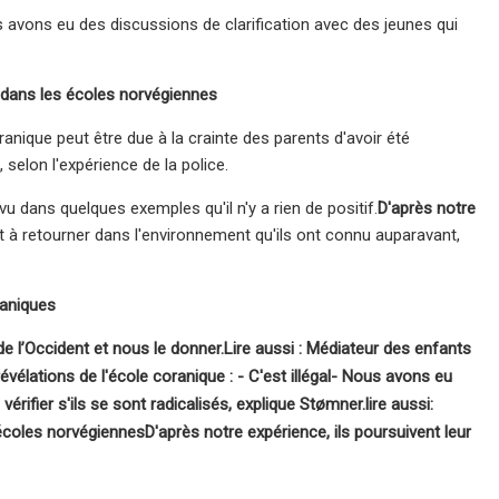
ous avons eu des discussions de clarification avec des jeunes qui
e dans les écoles norvégiennes
anique peut être due à la crainte des parents d'avoir été
selon l'expérience de la police.
 dans quelques exemples qu'il n'y a rien de positif.
D'après notre
t à retourner dans l'environnement qu'ils ont connu auparavant,
raniques
de l’Occident et nous le donner.
Lire aussi : Médiateur des enfants
évélations de l'école coranique : - C'est illégal
- Nous avons eu
érifier s'ils se sont radicalisés, explique Stømner.
lire aussi
:
 écoles norvégiennes
D'après notre expérience, ils poursuivent leur