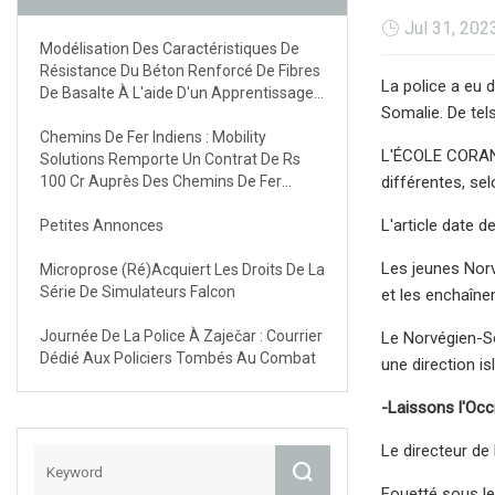
Jul 31, 202
Modélisation Des Caractéristiques De
Résistance Du Béton Renforcé De Fibres
La police a eu 
De Basalte À L'aide D'un Apprentissage
Somalie. De tels
Automatique Explicable Multiple Avec
Une Interface Utilisateur Graphique
Chemins De Fer Indiens : Mobility
L'ÉCOLE CORANI
Solutions Remporte Un Contrat De Rs
100 Cr Auprès Des Chemins De Fer
différentes, sel
Indiens
L'article date d
Petites Annonces
Les jeunes Norv
Microprose (ré)acquiert Les Droits De La
Série De Simulateurs Falcon
et les enchaîne
Journée De La Police À Zaječar : Courrier
Le Norvégien-So
Dédié Aux Policiers Tombés Au Combat
une direction isl
-Laissons l'Occi
Le directeur de l
Fouetté sous le