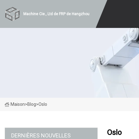
Machine Cie., Ltd de FRP de Hangzhou
Maison
>
Blog
>
Oslo
Oslo
DERNIÈRES NOUVELLES