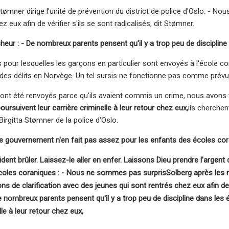
tømner dirige l'unité de prévention du district de police d'Oslo. - N
z eux afin de vérifier s'ils se sont radicalisés, dit Stømner.
cheur : - De nombreux parents pensent qu'il y a trop peu de disciplin
 pour lesquelles les garçons en particulier sont envoyés à l'école cor
des délits en Norvège. Un tel sursis ne fonctionne pas comme prévu, 
 ont été renvoyés parce qu'ils avaient commis un crime, nous avons vu
poursuivent leur carrière criminelle à leur retour chez eux,
ils cherchen
irgitta Stømner de la police d'Oslo.
- Le gouvernement n'en fait pas assez pour les enfants des écoles co
dent brûler. Laissez-le aller en enfer. Laissons Dieu prendre l’argent 
coles coraniques : - Nous ne sommes pas surpris
Solberg après les r
s de clarification avec des jeunes qui sont rentrés chez eux afin de v
e nombreux parents pensent qu'il y a trop peu de discipline dans les
lle à leur retour chez eux,