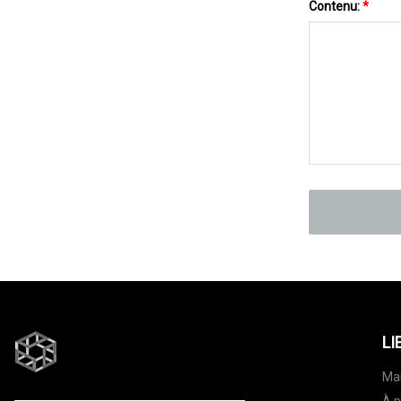
Contenu:
*
LI
Ma
À p