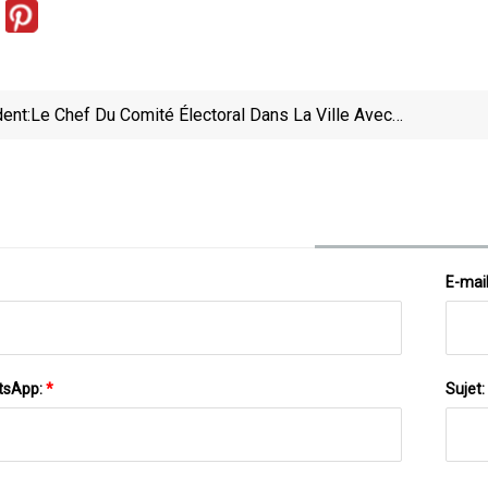
ent:
Le Chef Du Comité Électoral Dans La Ville Avec
Giske :
E-mai
tsApp:
*
Sujet: