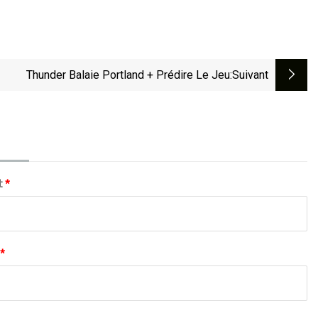
Thunder Balaie Portland + Prédire Le Jeu
:suivant
l:
*
*