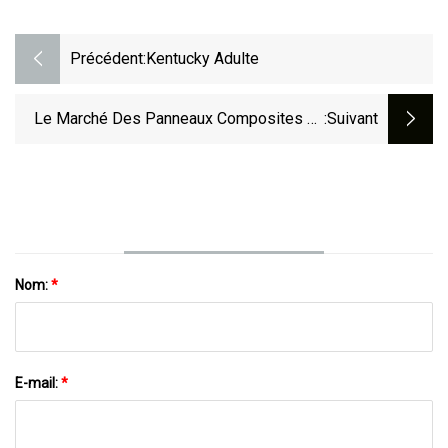
Précédent:
Kentucky Adulte
Le Marché Des Panneaux Composites En
:suivant
Aluminium Dépassera Les 9,97 Milliards
D'ici 2030 En Raison De L'augmentation De
La Construction De Bâtiments Résidentiels
Et Non Résidentiels.
Nom:
*
E-mail:
*