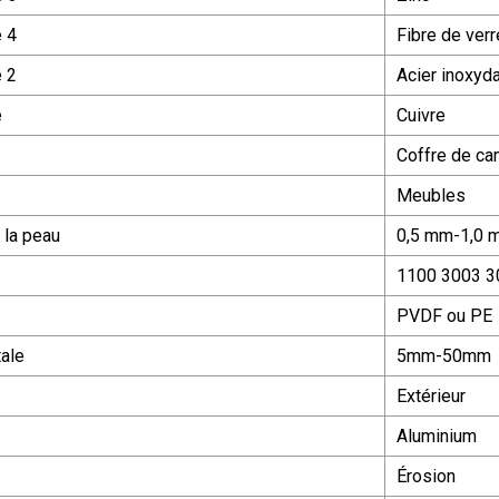
e 4
Fibre de verr
e 2
Acier inoxyd
e
Cuivre
Coffre de ca
Meubles
 la peau
0,5 mm-1,0 
1100 3003 3
PVDF ou PE
tale
5mm-50mm
Extérieur
Aluminium
Érosion