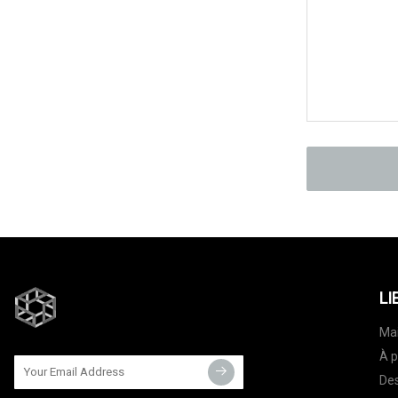
LI
Ma
À p
Des