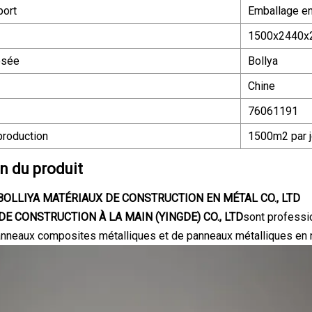
port
Emballage en
1500x2440
osée
Bollya
Chine
76061191
production
1500m2 par j
n du produit
OLLIYA MATÉRIAUX DE CONSTRUCTION EN MÉTAL CO., LTD
E CONSTRUCTION À LA MAIN (YINGDE) CO., LTD
sont professi
anneaux composites métalliques et de panneaux métalliques en n