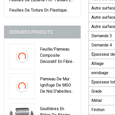
Machine
Autre surfac
Feuilles De Toiture En Plastique
Colorées
Autre surfac
Autre surfac
DERNIERS PRODUITS
Demande 3
Demande 4
Feuille/panneau
Épaisseur de
Composite
Décoratif En Fibre
Alliage
De Verre FRP GRP
enrobage
Panneau De Mur
Épaisseur to
Ignifuge De MGO
De Nid D'abeilles
Grade
Du Sandwich
Métal
XPS/EPS/PP De
Gouttières En
FRP De Feuille De
Finition
Béton De Résine