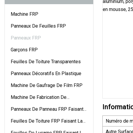
Machine FRP
Panneaux De Feuilles FRP
Panneaux FRP
Garçons FRP
Feuilles De Toiture Transparentes
Panneaux Décoratifs En Plastique
Machine De Gaufrage De Film FRP
Machine De Fabrication De
Gouttières En FRP
Informati
Panneaux De Panneau FRP Faisant
La Machine
Feuilles De Toiture FRP Faisant La
Numéro de m
Machine
Autre Surfac
Feuilles De Lucarne FRP Faisant La