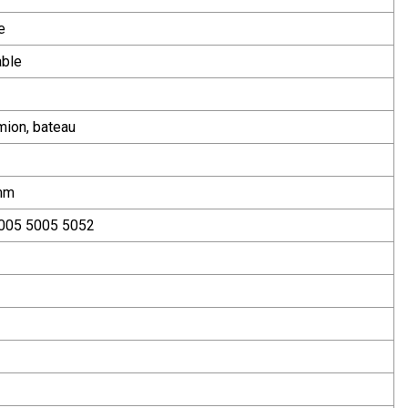
e
able
mion, bateau
mm
005 5005 5052