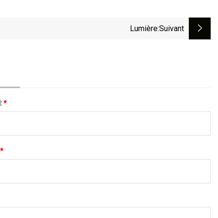
Lumière
:suivant
l:
*
*