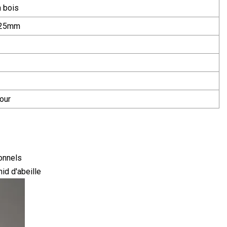
 bois
x25mm
our
onnels
id d'abeille