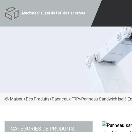
Machine Cie., Ltd de FRP de Hangzhou
Maison
>
Des Produits
>
Panneaux FRP
>
Panneau Sandwich Isolé En
CATÉGORIES DE PRODUITS