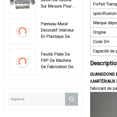
Fibre De Verre De
Forfait Trans
Sur Mesure Pour
15mm
Drains
spécification
Marque dép
Panneau Mural
Décoratif Intérieur
Origine
En Plastique De
Code SH
Vente Chaude En
PVC
Capacité de 
Feuille Plate De
FRP De Machine
Descriptio
De Fabrication De
Feuilles De FRP
GUANGDONG B
Bon Marché
&
MATÉRIAUX D
fabricant de p