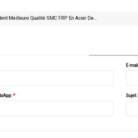
ent:
Meilleure Qualité SMC FRP En Acier De
Construction En Aluminium Poinçonnage Gouttière
En Acier De Pliage
E-mai
tsApp:
*
Sujet: