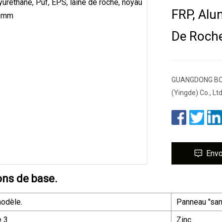
FRP, Alu
De Roch
GUANGDONG BOLLI
(Yingde) Co., Lt
Env
ons de base.
odèle.
Panneau "san
e 3
Zinc