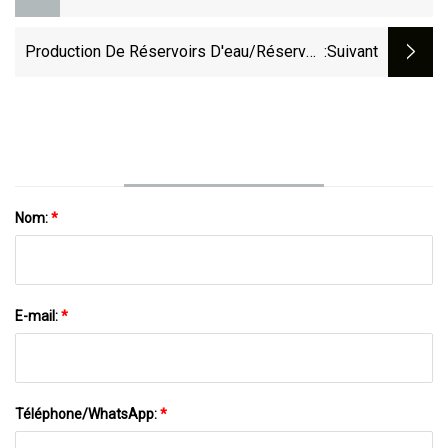
Moulage SMC Pour Réservoir D'eau FRP
Production De Réservoirs D'eau/réservoir
:suivant
D'eau FRP Faisant La Machine Machine De
Presse Hydraulique
Nom:
*
E-mail:
*
Téléphone/WhatsApp:
*