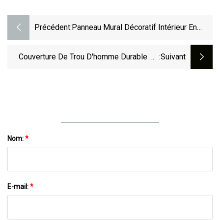
Précédent:
Panneau Mural Décoratif Intérieur En
Bois Et Plastique, Prix D'usine,
Revêtement Composite WPC
Couverture De Trou D'homme Durable De
:suivant
Vente Chaude De FRP Faisant La Machine
De SMC
Nom:
*
E-mail:
*