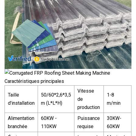
Caractéristiques principales
Vitesse
Taille
50/60*2,6*3,5
1-8
de
d'installation
m (L*L*H)
m/min
production
Alimentation
60KW -
Puissance
30KW-
branchée
110KW
requise
60KW