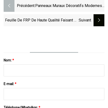
Précédent:
Panneaux Muraux Décoratifs Modernes
De WPC D'usine De La Chine Panneaux
Muraux Composites En Plastique Et En
Feuille De FRP De Haute Qualité Faisant La
:suivant
Bois De PVC
Machine Pour La Feuille De Fibre De Verre
De Toiture
Nom:
*
E-mail:
*
Téléphone/WhatsApp:
*