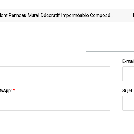
ent:
Panneau Mural Décoratif Imperméable Composé
En Plastique En Bois De WPC
E-mai
tsApp:
*
Sujet: