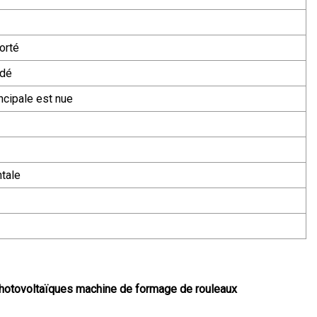
orté
dé
ncipale est nue
ntale
 photovoltaïques machine de formage de rouleaux