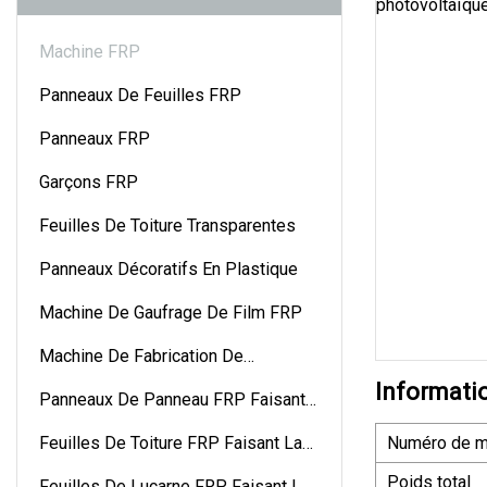
Machine FRP
Panneaux De Feuilles FRP
Panneaux FRP
Garçons FRP
Feuilles De Toiture Transparentes
Panneaux Décoratifs En Plastique
Machine De Gaufrage De Film FRP
Machine De Fabrication De
Gouttières En FRP
Informati
Panneaux De Panneau FRP Faisant
La Machine
Feuilles De Toiture FRP Faisant La
Numéro de m
Machine
Poids total
Feuilles De Lucarne FRP Faisant La