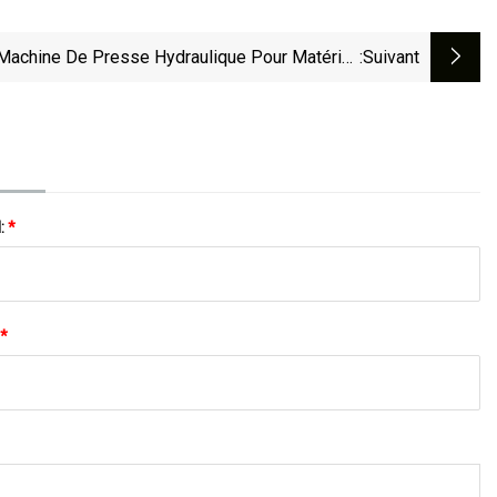
Machine De Presse Hydraulique Pour Matériau
:suivant
Composite SMC/BMC/Gmt/FRP
l:
*
*