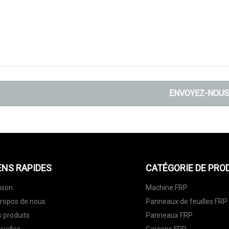
ENVOYEZ-NOUS
ENS RAPIDES
CATÉGORIE DE PRO
ison
Machine FRP
ropos de nous
Panneaux de feuilles FRP
 produits
Panneaux FRP
velles
Garçons FRP