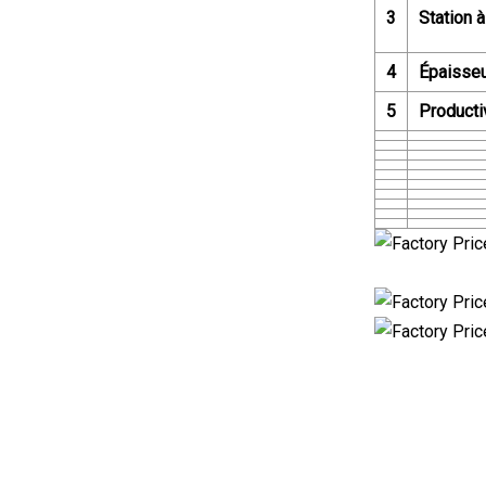
3
Station à
4
Épaisseu
5
Producti