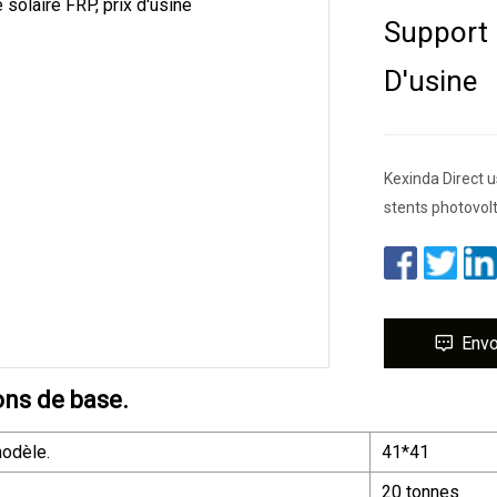
Support 
D'usine
Kexinda Direct u
stents photovol
Env
ons de base.
odèle.
41*41
20 tonnes