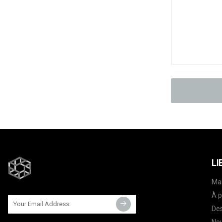
LI
Ma
À p
Des
Nou