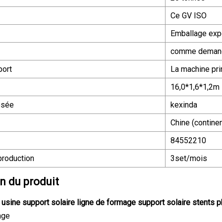
Ce GV ISO
Emballage exp
comme deman
port
La machine pri
16,0*1,6*1,2m
osée
kexinda
Chine (contine
84552210
production
3set/mois
n du produit
 usine support solaire ligne de formage support solaire stents
age