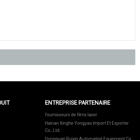
DUIT
ENTREPRISE PARTENAIRE
fournisseurs de films laser
Hainan Xinghe Yongyao Import Et Exporter
Co., Ltd.
Dongguan Ruixin Automatisé Equipment Co.,