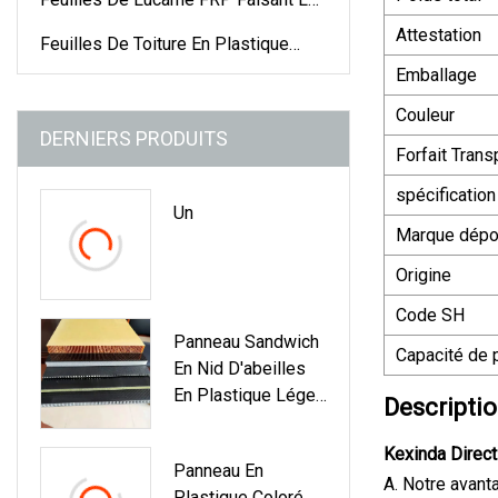
Machine
Attestation
Feuilles De Toiture En Plastique
Colorées
Emballage
Couleur
DERNIERS PRODUITS
Forfait Trans
spécification
Un
Marque dép
Origine
Code SH
Panneau Sandwich
Capacité de 
En Nid D'abeilles
En Plastique Léger
Descriptio
FRP Pour
Carrosserie De
Kexinda Direct
Panneau En
Camion
A. Notre avant
Plastique Coloré