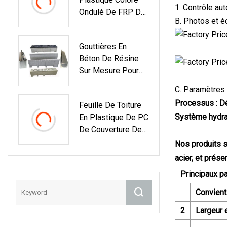
1. Contrôle au
Ondulé De FRP De
B. Photos et é
Feuille De Toiture
De Fibre De Verre
Gouttières En
Béton De Résine
Sur Mesure Pour
Drains
C. Paramètres
Processus : D
Feuille De Toiture
Système hydrau
En Plastique De PC
De Couverture De
Pluie Colorée
Nos produits s
Transparente
acier, et prése
Ondulée Résistante
Principaux p
Aux UV Pour Le
Matériau De
Convient 
Construction De
2
Largeur 
Hangar