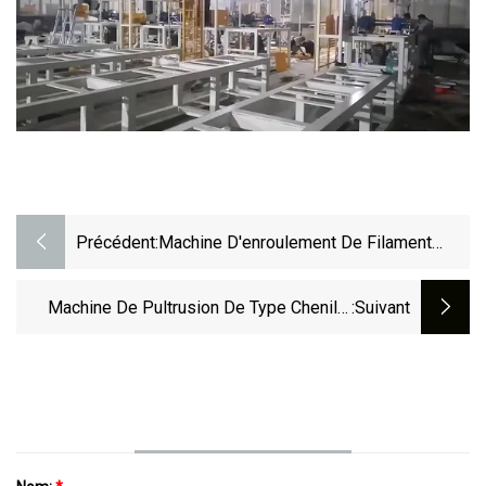
Précédent:
Machine D'enroulement De Filament
Continu Pour Tuyaux En Fibre De Verre
GRP FRP
Machine De Pultrusion De Type Chenille
:suivant
FRP (BLG