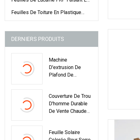
Machine
Feuilles De Toiture En Plastique
Colorées
DERNIERS PRODUITS
Machine
D'extrusion De
Plafond De
Panneau De
Panneau De Profil
Couverture De Trou
En Plastique
D'homme Durable
PVC/WPC/machin
De Vente Chaude
E De
De FRP Faisant La
Fabrication/ligne
Machine De SMC
De Production
Feuille Solaire
Colorée Pour Serre,