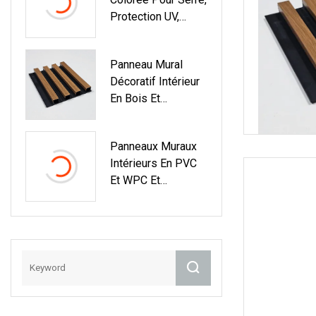
Protection UV,
Panneau De Toiture
En Plastique,
Panneau Mural
Feuille Creuse PC
Décoratif Intérieur
En Bois Et
Plastique, Prix
D'usine,
Panneaux Muraux
Revêtement
Intérieurs En PVC
Composite WPC
Et WPC Et
Matériaux Wpvc
Décoratifs
Imperméables En
Composite Bois-
Plastique À Double
Chargement Pour
Douche, Salle De
Bains, Plafonds Et