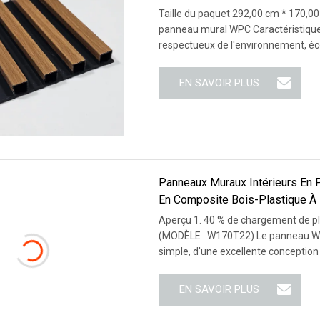
Taille du paquet 292,00 cm * 170,00
panneau mural WPC Caractéristique
respectueux de l'environnement, éc
EN SAVOIR PLUS
Panneaux Muraux Intérieurs En
En Composite Bois-Plastique À 
Plafonds Et Revêtements De So
Aperçu 1. 40 % de chargement de 
(MODÈLE : W170T22) Le panneau WPC
simple, d'une excellente conception
EN SAVOIR PLUS