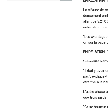
EN RELATION : L
La clôture de co
densément embal
allant de 8,2' X
autre structure
"Les avantages d
on sur la page d
EN RELATION : 
Selon
Julie Ram
"Il doit y avoi
pas", explique-t
être fixé à la b
L’autre chose à
que trois pieds 
"Cette hauteur n