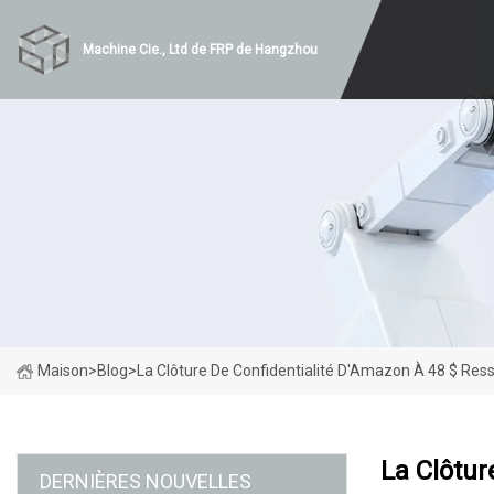
Machine Cie., Ltd de FRP de Hangzhou
Maison
>
Blog
>
La Clôture De Confidentialité D'Amazon À 48 $ Resse
La Clôtur
DERNIÈRES NOUVELLES