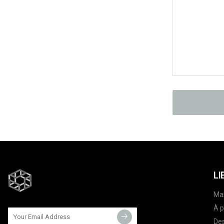
LI
Ma
À p
Des