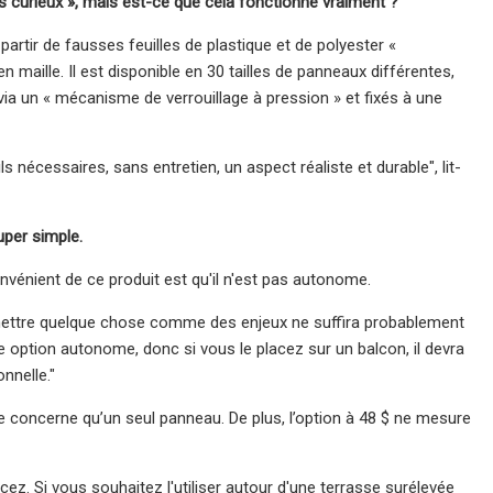
s curieux », mais est-ce que cela fonctionne vraiment ?
partir de fausses feuilles de plastique et de polyester «
maille. Il est disponible en 30 tailles de panneaux différentes,
és via un « mécanisme de verrouillage à pression » et fixés à une
 nécessaires, sans entretien, un aspect réaliste et durable", lit-
per simple.
vénient de ce produit est qu'il n'est pas autonome.
nc mettre quelque chose comme des enjeux ne suffira probablement
 une option autonome, donc si vous le placez sur un balcon, il devra
onnelle."
ne concerne qu’un seul panneau. De plus, l’option à 48 $ ne mesure
cez. Si vous souhaitez l'utiliser autour d'une terrasse surélevée