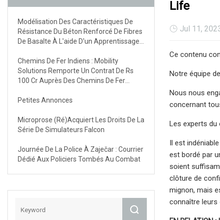
Life
Modélisation Des Caractéristiques De
Jul 11, 202
Résistance Du Béton Renforcé De Fibres
De Basalte À L'aide D'un Apprentissage
Automatique Explicable Multiple Avec
Ce contenu comp
Une Interface Utilisateur Graphique
Chemins De Fer Indiens : Mobility
Solutions Remporte Un Contrat De Rs
Notre équipe de
100 Cr Auprès Des Chemins De Fer
Indiens
Nous nous engag
Petites Annonces
concernant tous
Microprose (ré)acquiert Les Droits De La
Les experts du 
Série De Simulateurs Falcon
Il est indéniab
Journée De La Police À Zaječar : Courrier
est bordé par un
Dédié Aux Policiers Tombés Au Combat
soient suffisam
clôture de confi
mignon, mais e
connaître leurs