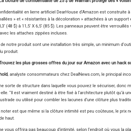
a clôture de confidentialité de 25 $ de Walmart protège des « voisin
nfidentialité en lierre artificiel DearHouse d'Amazon est construite à 
lées » et « résistantes à la décoloration » attachées à un support en 
 3,3' (48 $) à 11,5' X 6,5' (85 $). Les panneaux peuvent être verrouill
 avec les attaches zippées incluses.
e notre produit sont une installation très simple, un minimum d'outils
u produit.
Trouvez les plus grosses offres du jour sur Amazon avec un hack su
hold
, analyste consommateurs chez DealNews.com, le principal incon
r une sorte de structure dans laquelle vous pouvez le sécuriser, do
-elle. "Il est vraiment destiné à être fixé à l'architecture plutôt qu'à
alustrade ou utilisé pour combler les lacunes d'une clôture plus traditi
 noter est que même si la clôture intimité est peu coûteuse, le prix 
de haut.
e vous offrira pas beaucoup d'intimité, selon l'endroit où vous la pla