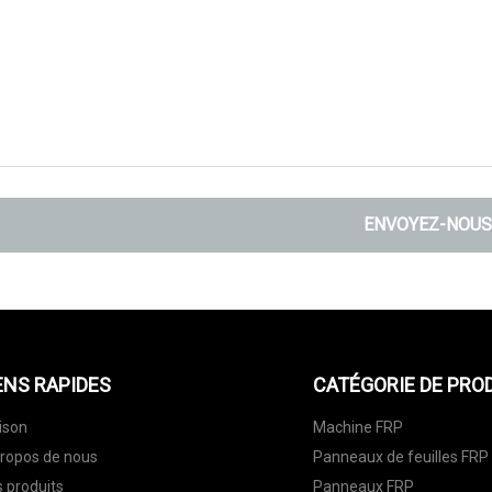
ENVOYEZ-NOUS
ENS RAPIDES
CATÉGORIE DE PRO
ison
Machine FRP
ropos de nous
Panneaux de feuilles FRP
 produits
Panneaux FRP