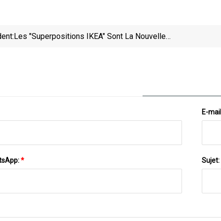
ent:
Les "superpositions IKEA" Sont La Nouvelle
Tendance Du Bricolage Pour Donner L'impression
Que Les Emballages Plats Sont Chers
E-mai
tsApp:
*
Sujet: