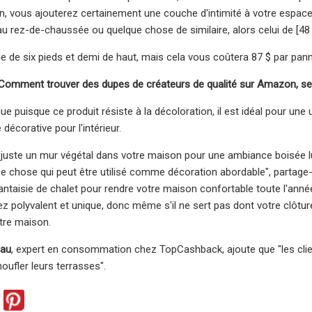
, vous ajouterez certainement une couche d'intimité à votre espace ex
au rez-de-chaussée ou quelque chose de similaire, alors celui de [4
ille de six pieds et demi de haut, mais cela vous coûtera 87 $ par pann
Comment trouver des dupes de créateurs de qualité sur Amazon, sel
 puisque ce produit résiste à la décoloration, il est idéal pour une ut
 décorative pour l'intérieur.
 juste un mur végétal dans votre maison pour une ambiance boisée l
que chose qui peut être utilisé comme décoration abordable", partage-
antaisie de chalet pour rendre votre maison confortable toute l'année
z polyvalent et unique, donc même s'il ne sert pas dont votre clôture d
otre maison.
dau
, expert en consommation chez TopCashback, ajoute que "les clien
oufler leurs terrasses".