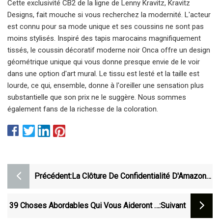
Cette exclusivité CB2 de la ligne de Lenny Kravitz, Kravitz
Designs, fait mouche si vous recherchez la modernité. L'acteur
est connu pour sa mode unique et ses coussins ne sont pas
moins stylisés. Inspiré des tapis marocains magnifiquement
tissés, le coussin décoratif moderne noir Onca offre un design
géométrique unique qui vous donne presque envie de le voir
dans une option d'art mural. Le tissu est lesté et la taille est
lourde, ce qui, ensemble, donne à l'oreiller une sensation plus
substantielle que son prix ne le suggère. Nous sommes
également fans de la richesse de la coloration.
Précédent:
La Clôture De Confidentialité D'Amazon
À 48 $ Ressemble À Du « Lierre Réaliste
» – Best Life
39 Choses Abordables Qui Vous Aideront À
:suivant
Redécorer Votre Chambre Comme Un Pro