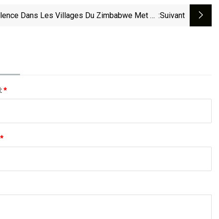
olence Dans Les Villages Du Zimbabwe Met En
:suivant
Péril L'espoir D'élections Sans Heurts
l:
*
*