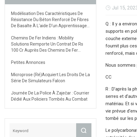
Jul 15, 202
Modélisation Des Caractéristiques De
Résistance Du Béton Renforcé De Fibres
Q : Il y a envi
De Basalte À L'aide D'un Apprentissage
supports en pol
Automatique Explicable Multiple Avec
Une Interface Utilisateur Graphique
Chemins De Fer Indiens : Mobility
couche externe 
Solutions Remporte Un Contrat De Rs
fournit plus ces
100 Cr Auprès Des Chemins De Fer
renforcé, mais 
Indiens
Petites Annonces
Nous sommes pr
Microprose (ré)acquiert Les Droits De La
CC
Série De Simulateurs Falcon
R : D’après la 
Journée De La Police À Zaječar : Courrier
serres et d’aut
Dédié Aux Policiers Tombés Au Combat
matériau. Et si
vie prévue d'env
tombé sur les 
Le polycarbonat