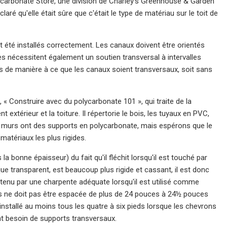
ycarbonate Store, une division de Charley's Greenhouse & Garden
é qu'elle était sûre que c'était le type de matériau sur le toit de
nt été installés correctement. Les canaux doivent être orientés
es nécessitent également un soutien transversal à intervalles
lés de manière à ce que les canaux soient transversaux, soit sans
 Construire avec du polycarbonate 101 », qui traite de la
extérieur et la toiture. Il répertorie le bois, les tuyaux en PVC,
s murs ont des supports en polycarbonate, mais espérons que le
matériaux les plus rigides.
a bonne épaisseur) du fait qu'il fléchit lorsqu'il est touché par
e transparent, est beaucoup plus rigide et cassant, il est donc
soutenu par une charpente adéquate lorsqu'il est utilisé comme
rs ne doit pas être espacée de plus de 24 pouces à 24½ pouces
 installé au moins tous les quatre à six pieds lorsque les chevrons
ent besoin de supports transversaux.