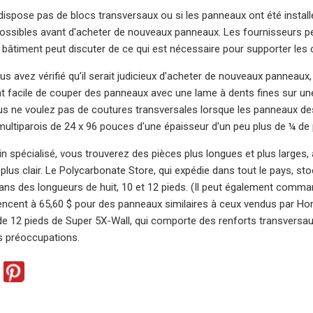
e dispose pas de blocs transversaux ou si les panneaux ont été insta
ossibles avant d'acheter de nouveaux panneaux. Les fournisseurs p
u bâtiment peut discuter de ce qui est nécessaire pour supporter les 
s avez vérifié qu’il serait judicieux d’acheter de nouveaux panneaux, i
nt facile de couper des panneaux avec une lame à dents fines sur une 
us ne voulez pas de coutures transversales lorsque les panneaux d
ultiparois de 24 x 96 pouces d'une épaisseur d'un peu plus de ¼ de
 spécialisé, vous trouverez des pièces plus longues et plus larges, 
 plus clair. Le Polycarbonate Store, qui expédie dans tout le pays, s
ans des longueurs de huit, 10 et 12 pieds. (Il peut également comman
cent à 65,60 $ pour des panneaux similaires à ceux vendus par Home
 12 pieds de Super 5X-Wall, qui comporte des renforts transversaux 
s préoccupations.