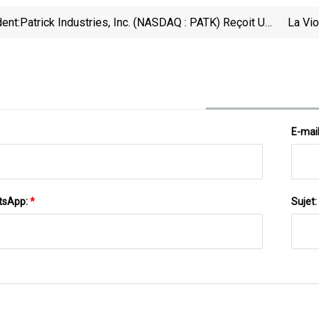
ent:
Patrick Industries, Inc. (NASDAQ : PATK) Reçoit Une
La Vi
Recommandation Moyenne D'« Achat Modéré » De
La Part Des Analystes
E-mai
tsApp:
*
Sujet: