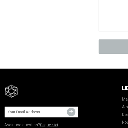
LI
Ma
À p
Des
Nou
Avoir une question?
Cliquez ici