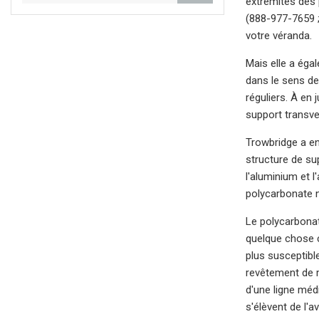
extrémités des 
(888-977-7659 ;
votre véranda.
Mais elle a éga
dans le sens de
réguliers. À en
support transve
Trowbridge a en
structure de sup
l'aluminium et 
polycarbonate n'
Le polycarbonate
quelque chose c
plus susceptible
revêtement de m
d'une ligne médi
s'élèvent de l'