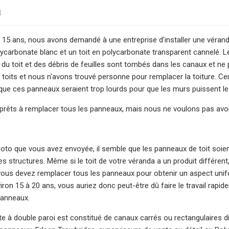
3
ron 15 ans, nous avons demandé à une entreprise d'installer une véran
ycarbonate blanc et un toit en polycarbonate transparent cannelé. 
du toit et des débris de feuilles sont tombés dans les canaux et ne pe
 toits et nous n'avons trouvé personne pour remplacer la toiture. Cer
que ces panneaux seraient trop lourds pour que les murs puissent le
êts à remplacer tous les panneaux, mais nous ne voulons pas avoir
photo que vous avez envoyée, il semble que les panneaux de toit soien
res structures. Même si le toit de votre véranda a un produit différen
 vous devez remplacer tous les panneaux pour obtenir un aspect unif
iron 15 à 20 ans, vous auriez donc peut-être dû faire le travail rapi
panneaux.
e à double paroi est constitué de canaux carrés ou rectangulaires d