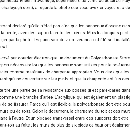
panneaux. Erleen Trowbridge, superviseure de vente au détail au Pol
 charleysgh.com), a regardé la photo que vous avez envoyée et a déclar
lement déclaré qu'elle n'était pas sûre que les panneaux d'origine aie
 la pente, avec des supports entre les pièces. Mais les longues pent
 juger par la photo, les panneaux de votre véranda ont été soit instal
rsal.
voyé par courrier électronique un document du Polycarbonate Store, «
port nécessaire lorsque les panneaux sont utilisés pour le revêtement 
l'acier comme matériaux de charpente appropriés. Vous dites que le
est qu'une couverture sur les joints et que la charpente est l'un des 
 tire une partie de sa résistance aux bosses (il est pare-balles dans l
omme une branche d'arbre. L'acrylique, qui est également un plastiqu
 de se fissurer. Parce qu'il est flexible, le polycarbonate doit être 
urs ou de toits. Selon le document, la charpente du toit et des mu
ane à l'autre. Et un blocage transversal entre ces supports doit être
avant-toit au faîte ; les murs de plus de six pieds de haut ont égalem