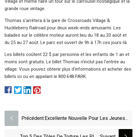
Village et même faire un tour sur le carrousel nostalgique et la
grande roue vintage.
Thomas s'arrêtera à la gare de Crossroads Village &
Huckleberry Railroad pour deux week-ends amusants. Les
balades sur le célèbre moteur auront lieu du 18 au 20 août et
du 25 au 27 août. Le parc est ouvert de 9h à 17h ces jours-là.
Les billets coûtent 22 $ par personne et les enfants de 1 an et
moins sont gratuits. Le billet Thomas n'inclut pas l'entrée au
village. Vous pouvez obtenir plus d'informations et acheter des
billets ici ou en appelant le 800.648.PARK.
Précédent:
Excellente Nouvelle Pour Les Jeunes
Alors Que Le Massachusetts Se Classe
Au Premier Rang Pour Cela
Top 5 Des Tôles De Toiture Les Plus
:suivant