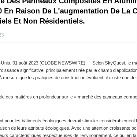
é Des Panneaux Composites En Aluminium 
aison De L'augmentation De La Construct
els.
23
s-Unis, 01 août 2023 (GLOBE NEWSWIRE) — Selon SkyQuest, le march
oissance significative, principalement tirée par le champ d'application
n. À mesure que les pratiques de construction évoluent, il existe une
abilité.
able des matières en profondeur sur le « marché des panneaux comp
sant pour les bâtiments écologiques devrait stimuler considérable
aison de leurs attributs écologiques. Avec une attention croissante p
r leurs caractéristiques respectueuses de l'environnement, ce qui en 