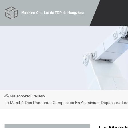
Machine Cie., Ltd de FRP de Hangzhou
Maison
>
Nouvelles
>
Le Marché Des Panneaux Composites En Aluminium Dépassera Les 9,97 