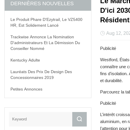
Le March
DERNIÈRES NOUVELLES
2030 En R
Résidenti
Le Produit Phare D'Ezytrail, Le VZ5400
HR, Est Solidement Lancé
Aug 12, 20
Trackwise Annonce La Nomination
D'administrateurs Et La Démission Du
Publicité
Conseiller Nommé
Westford, État
Kentucky Adulte
connaître une cr
Lauréats Des Prix De Design Des
fins d'isolatio
Concessionnaires 2019
efficacité et dur
Petites Annonces
Parcourez la t
Publicité
L’intérêt crois
aluminium, en r
l'attention pou