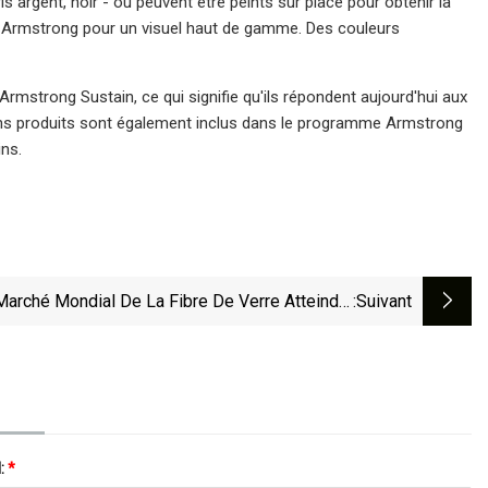
s argent, noir - ou peuvent être peints sur place pour obtenir la
 Armstrong pour un visuel haut de gamme. Des couleurs
strong Sustain, ce qui signifie qu'ils répondent aujourd'hui aux
rtains produits sont également inclus dans le programme Armstrong
ins.
Marché Mondial De La Fibre De Verre Atteindra
:suivant
19,9 Milliards De Dollars D’ici 2028 ; Adoption
nte De La Fibre De Verre Dans Le Secteur Des
Transports
l:
*