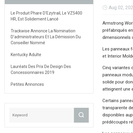
Aug 02, 20
Le Produit Phare D'Ezytrail, Le VZ5400
HR, Est Solidement Lancé
Armstrong Worl
préfabriqués en
Trackwise Annonce La Nomination
D'administrateurs Et La Démission Du
dimensionnels o
Conseiller Nommé
Les panneaux fo
Kentucky Adulte
et Interior Mold
Lauréats Des Prix De Design Des
Cinq variantes 
Concessionnaires 2019
panneaux modula
solide pour don
Petites Annonces
atteignent une 
Certains pannea
transparente de
disponibles aup
prédécoupés réd