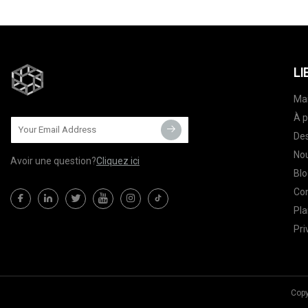
LI
Ma
À p
Des
Nou
Avoir une question?
Cliquez ici
Blo
Co
Pla
Pri
Copy