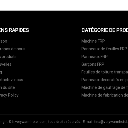
ENS RAPIDES
CATÉGORIE DE PRO
ison
Machine FRP
ropos de nous
Panneaux de feuilles FRP
 produits
Panneaux FRP
velles
Garçons FRP
g
Feuilles de toiture transp
ntactez-nous
Panneaux décoratifs en p
n du site
Machine de gaufrage de f
vacy Policy
Machine de fabrication de
right © fr.verywarmhotel.com, tous droits réservés. E-mail:
tina@verywarmhotel