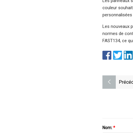
Les panneaux son
couleur souhai
personnalisées 
Les nouveaux pa
normes de confo
FAST134, ce qui
Précéd
Nom:
*