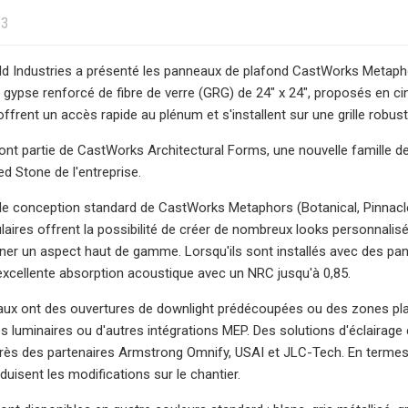
23
d Industries a présenté les panneaux de plafond CastWorks Metaph
 gypse renforcé de fibre de verre (GRG) de 24″ x 24″, proposés en 
ffrent un accès rapide au plénum et s'installent sur une grille robu
nt partie de CastWorks Architectural Forms, une nouvelle famille d
ed Stone de l'entreprise.
de conception standard de CastWorks Metaphors (Botanical, Pinnacle,
ires offrent la possibilité de créer de nombreux looks personnalisé
ner un aspect haut de gamme. Lorsqu'ils sont installés avec des pa
excellente absorption acoustique avec un NRC jusqu'à 0,85.
ux ont des ouvertures de downlight prédécoupées ou des zones plate
s luminaires ou d'autres intégrations MEP. Des solutions d'éclaira
rès des partenaires Armstrong Omnify, USAI et JLC-Tech. En termes d
uisent les modifications sur le chantier.