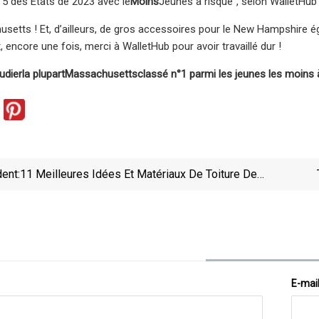
p 5 des États de 2023 avec le
Moins
Jeunes à risque", selon WalletHub 
setts ! Et, d’ailleurs, de gros accessoires pour le New Hampshire é
t, encore une fois, merci à WalletHub pour avoir travaillé dur !
tudier
la plupart
Massachusetts
classé n°1 parmi les jeunes les moins 
ent:
11 Meilleures Idées Et Matériaux De Toiture De
Hangar
E-mai