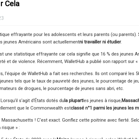
r Cela
23
stique effrayante pour les adolescents et leurs parents (ou parents)
es jeunes Américains sont actuellement
ni travailler ni étudier
.
'est une statistique effrayante car cela signifie que 16 % des jeunes
eté et de violence. Récemment, WalletHub a publié son rapport sur « L
 l'équipe de WalletHub a fait ses recherches. Ils ont comparé les 50 
 jeunes tels que le taux de pauvreté des jeunes, le pourcentage de 
ateurs de drogues, le pourcentage de jeunes sans abri, etc.
 Lorsqu'il s'agit d'États dotés du
la plupart
les jeunes à risque,
Massach
tiellement que le Commonwealth est
classé n°1 parmi les jeunes les m
l, Massachusetts ! C'est exact. Gonflez cette poitrine avec fierté. Sel
risque » :