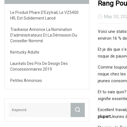
Rang Pou
Le Produit Phare D'Ezytrail, Le VZ5400
May 30, 20
HR, Est Solidement Lancé
Trackwise Annonce La Nomination
Voici une stati
D'administrateurs Et La Démission Du
environ 16 % d
Conseiller Nommé
Et je dis que c
Kentucky Adulte
risque de pauvr
Lauréats Des Prix De Design Des
Comme toujours,
Concessionnaires 2019
risque chez les
Petites Annonces
jeunes consomm
Et tu sais quoi?
signifie essen
Excellent travai
plupart
Jeunes à 