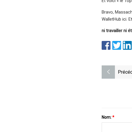
Et voici « le To
Bravo, Massachu
WalletHub ici. E
ni travailler ni é
Précéd
Nom:
*