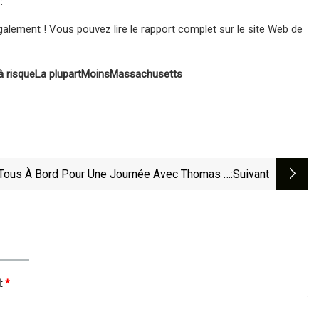
:
galement ! Vous pouvez lire le rapport complet sur le site Web de
à risque
La plupart
Moins
Massachusetts
Tous À Bord Pour Une Journée Avec Thomas À
:suivant
Crossroads !
l:
*