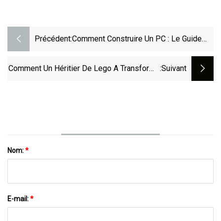
Précédent:
Comment Construire Un PC : Le Guide
Ultime Du Débutant
Comment Un Héritier De Lego A Transformé
:suivant
Le Concept De Parc Automobile En Un
Écosystème Automobile
Nom:
*
E-mail:
*