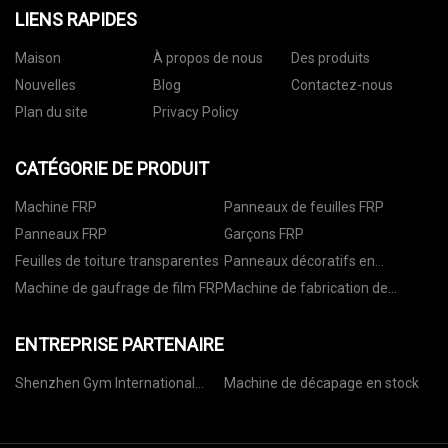
LIENS RAPIDES
Maison
À propos de nous
Des produits
Nouvelles
Blog
Contactez-nous
Plan du site
Privacy Policy
CATÉGORIE DE PRODUIT
Machine FRP
Panneaux de feuilles FRP
Panneaux FRP
Garçons FRP
Feuilles de toiture transparentes
Panneaux décoratifs en
plastique
Machine de gaufrage de film FRP
Machine de fabrication de
gouttières en FRP
ENTREPRISE PARTENAIRE
Shenzhen Gym International
Machine de décapage en stock
Logistique Co., Ltd.