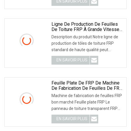
EN SAVOIR PLUS
à Shandong, en Chine, depuis 2003.
Nous vendons en Amérique du Nord.
Amérique centrale. Sud
Ligne De Production De Feuilles
De Toiture FRP À Grande Vitesse
Faisant La Machine
Description du produit Notre ligne de
production de tôles de toiture FRP
standard de haute qualité peut
fabriquer en continu des tôles
EN SAVOIR PLUS
ondulées FRP de haute qualité à partir
de tôles de toiture simples.
Caractéristiques principales Images
détaillées Matières premières :
Feuille Plate De FRP De Machine
De Fabrication De Feuilles De FRP
Bon Marché
Machine de fabrication de feuilles FRP
bon marché Feuille plate FRP Le
panneau de toiture transparent FRP
est une sorte de matériau de
EN SAVOIR PLUS
construction transmettant la lumière,
offrant une transmission de la lumière