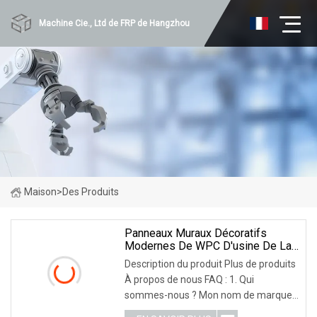
Machine Cie., Ltd de FRP de Hangzhou
Maison
>
Des Produits
Panneaux Muraux Décoratifs
Modernes De WPC D'usine De La
Chine Panneaux Muraux
Description du produit Plus de produits
Composites En Plastique Et En
À propos de nous FAQ : 1. Qui
Bois De PVC
sommes-nous ? Mon nom de marque
est AUNG SHAN, nous sommes basés