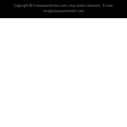
Copyright © fr.verywarmhotel.com, tous droits réservés. E-mail:
tina@verywarmhotel.com