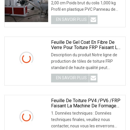
2,00 cm Poids brut du colis 1,000 kg
Profil en plastique PVC Panneau de
plafond Équipement de production La
EN SAVOIR PLUS
ligne d'extrusion à vis unique se
compose des sept parties suivantes :
Détails
Feuille De Gel Coat En Fibre De
Verre Pour Toiture FRP Faisant La
Machine
Description du produit Notre ligne de
production de tôles de toiture FRP
standard de haute qualité peut
fabriquer en continu des tôles
EN SAVOIR PLUS
ondulées FRP de haute qualité à partir
de tôles de toiture simples.
Caractéristiques principales Images
détaillées Matières premières :
Feuille De Toiture PV4 /PV6 /FRP
Faisant La Machine De Formage
De Rouleaux/machine De Pliage
1. Données techniques : Données
De Panneaux De Toit En Tôle
techniques finales, veuillez nous
Colorée En Acier
contacter, nous vous les enverrons