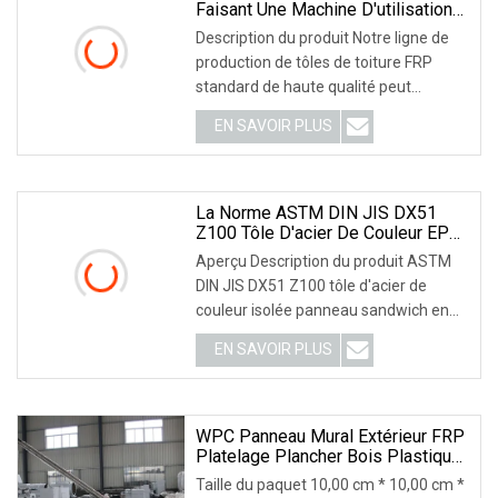
Faisant Une Machine D'utilisation
De Longue Durée
Description du produit Notre ligne de
production de tôles de toiture FRP
standard de haute qualité peut
fabriquer en continu des tôles
EN SAVOIR PLUS
ondulées FRP de haute qualité à partir
de tôles de toiture simples.
Caractéristiques principales Images
détaillées Matières premières :
La Norme ASTM DIN JIS DX51
Z100 Tôle D'acier De Couleur EPS
Isolé Panneau Sandwich En Laine
Aperçu Description du produit ASTM
De Roche PPGI Couleur Tôle De
DIN JIS DX51 Z100 tôle d'acier de
Toit En Acier Ondulé Pour Le Toit
couleur isolée panneau sandwich en
Et Le Mur
laine de roche EPS tôle de toit en acier
EN SAVOIR PLUS
ondulé de couleur ppgi pour toit et mur
Plaque de toit en acier de couleur
WPC Panneau Mural Extérieur FRP
Platelage Plancher Bois Plastique
Composite Profil Extrusion Ligne
Taille du paquet 10,00 cm * 10,00 cm *
De Production Faisant La Machine