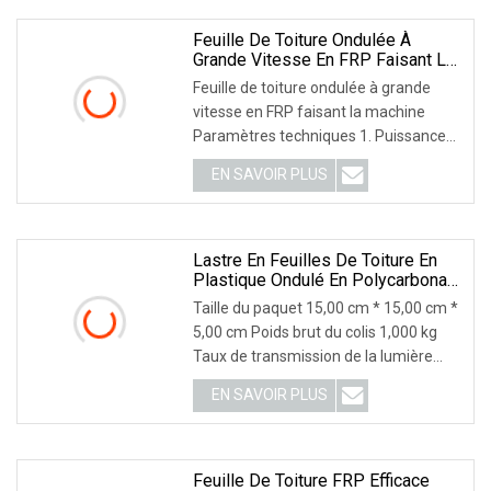
supérieure à 85 %. Il est principalement
constitué d'un
Feuille De Toiture Ondulée À
Grande Vitesse En FRP Faisant La
Machine
Feuille de toiture ondulée à grande
vitesse en FRP faisant la machine
Paramètres techniques 1. Puissance
du moteur principal : 3KW 2. Puissance
EN SAVOIR PLUS
de la station hydraulique : 3KW 3.
Pompe à huile hydraulique : CB-E310 4.
Pignon : P-25.4 5. Rouleau
Lastre En Feuilles De Toiture En
Plastique Ondulé En Polycarbonate
Coloré Policarbonato
Taille du paquet 15,00 cm * 15,00 cm *
5,00 cm Poids brut du colis 1,000 kg
Taux de transmission de la lumière
élevé (jusqu'à 90 %)Poids léger,
EN SAVOIR PLUS
manipulation et installation
facilesLongue durée de vie avec
protection UVÉconomie d'énergie,
gratuit
Feuille De Toiture FRP Efficace