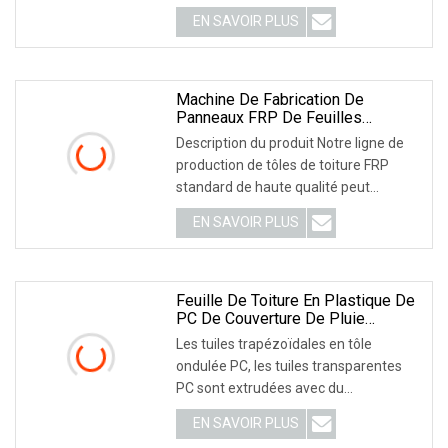
selon votre dessin de taille. Pièces
EN SAVOIR PLUS
principales de la machine : 2.expédition
3.atelier 4.FAQ (1)Êtes-vous fabricant
ou usine ? nous
Machine De Fabrication De
Panneaux FRP De Feuilles
Solaires De Bonne Qualité
Description du produit Notre ligne de
production de tôles de toiture FRP
standard de haute qualité peut
fabriquer en continu des tôles
EN SAVOIR PLUS
ondulées FRP de haute qualité à partir
de tôles de toiture simples.
Caractéristiques principales Images
détaillées Matières premières :
Feuille De Toiture En Plastique De
PC De Couverture De Pluie
Colorée Transparente Ondulée
Les tuiles trapézoïdales en tôle
Résistante Aux UV Pour Le
ondulée PC, les tuiles transparentes
Matériau De Construction De
PC sont extrudées avec du
Hangar
polycarbonate et sont en même temps
EN SAVOIR PLUS
des tuiles automatiquement