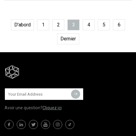
dessinées, avec les propriétés
suivantes : 1.
D'abord
1
2
3
4
5
6
Dernier
Avoir une question?
Cliquez ici