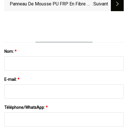
XPS/EPS/PP De FRP De Feuille De
Panneau De Mousse PU FRP En Fibre De
:suivant
Fibre De Verre De 15mm
Verre Résistant Aux UV Pour Carrosserie
De Camion Réfrigéré
Nom:
*
E-mail:
*
Téléphone/WhatsApp:
*