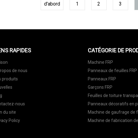
d'abord
1
2
3
ENS RAPIDES
CATÉGORIE DE PRO
ison
Machine FRP
ropos de nous
Panneaux de feuilles FRP
 produits
Panneaux FRP
velles
Garçons FRP
g
Feuilles de toiture transp
ntactez-nous
Panneaux décoratifs en p
n du site
Machine de gaufrage de f
vacy Policy
Machine de fabrication de