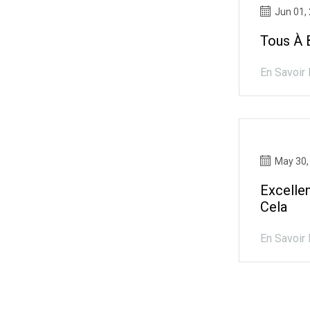
Jun 01,
Tous À 
En Savoir 
May 30,
Excelle
Cela
En Savoir 