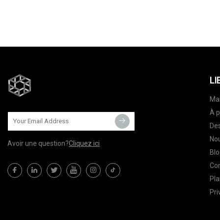
LI
Ma
À p
Des
Nou
Avoir une question?
Cliquez ici
Blo
Co
Pla
Pri