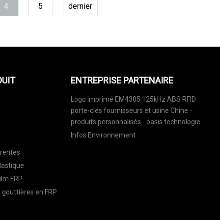
4
5
dernier
DUIT
ENTREPRISE PARTENAIRE
Logo imprimé EM4305 125kHz ABS RFID
porte-clés fournisseurs et usine Chine -
produits personnalisés - oasis technologie
Infos Environnement
arentes
lastique
ilm FRP
 gouttières en FRP