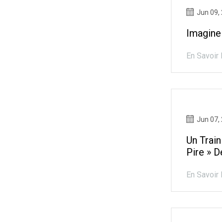
Jun 09,
Imagine
En Savoir 
Jun 07,
Un Train
Pire » D
En Savoir 